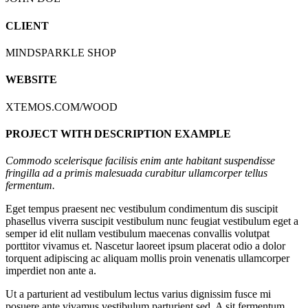
CLIENT
MINDSPARKLE SHOP
WEBSITE
XTEMOS.COM/WOOD
PROJECT WITH DESCRIPTION EXAMPLE
Commodo scelerisque facilisis enim ante habitant suspendisse
fringilla ad a primis malesuada curabitur ullamcorper tellus
fermentum.
Eget tempus praesent nec vestibulum condimentum dis suscipit
phasellus viverra suscipit vestibulum nunc feugiat vestibulum eget a
semper id elit nullam vestibulum maecenas convallis volutpat
porttitor vivamus et. Nascetur laoreet ipsum placerat odio a dolor
torquent adipiscing ac aliquam mollis proin venenatis ullamcorper
imperdiet non ante a.
Ut a parturient ad vestibulum lectus varius dignissim fusce mi
posuere ante vivamus vestibulum parturient sed. A sit fermentum