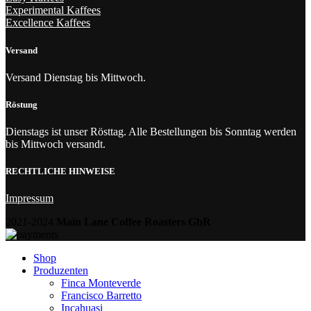
Experimental Kaffees
Excellence Kaffees
Versand
Versand Dienstag bis Mittwoch.
Röstung
Dienstags ist unser Rösttag. Alle Bestellungen bis Sonntag werden
bis Mittwoch versandt.
RECHTLICHE HINWEISE
Impressum
2021-2024
Main Lane Coffee Roasters GbR
Shop
Produzenten
Finca Monteverde
Francisco Barretto
Incahuasi