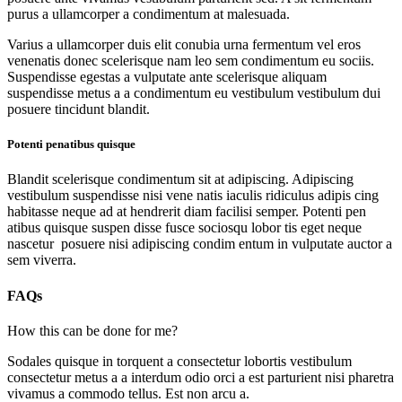
purus a ullamcorper a condimentum at malesuada.
Varius a ullamcorper duis elit conubia urna fermentum vel eros
venenatis donec scelerisque nam leo sem condimentum eu sociis.
Suspendisse egestas a vulputate ante scelerisque aliquam
suspendisse metus a a condimentum eu vestibulum vestibulum dui
posuere tincidunt blandit.
Potenti penatibus quisque
Blandit scelerisque condimentum sit at adipiscing. Adipiscing
vestibulum suspendisse nisi vene natis iaculis ridiculus adipis cing
habitasse neque ad at hendrerit diam facilisi semper. Potenti pen
atibus quisque suspen disse fusce sociosqu lobor tis eget neque
nascetur posuere nisi adipiscing condim entum in vulputate auctor a
sem viverra.
FAQs
How this can be done for me?
Sodales quisque in torquent a consectetur lobortis vestibulum
consectetur metus a a interdum odio orci a est parturient nisi pharetra
vivamus a commodo tellus. Est non arcu a.