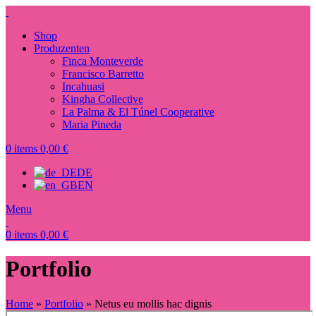
Shop
Produzenten
Finca Monteverde
Francisco Barretto
Incahuasi
Kingha Collective
La Palma & El Túnel Cooperative
Maria Pineda
0
items
0,00
€
DE
EN
Menu
0
items
0,00
€
Portfolio
Home
»
Portfolio
»
Netus eu mollis hac dignis