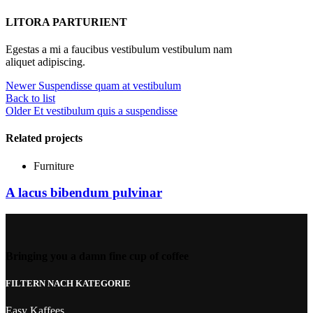
LITORA PARTURIENT
Egestas a mi a faucibus vestibulum vestibulum nam
aliquet adipiscing.
Newer
Suspendisse quam at vestibulum
Back to list
Older
Et vestibulum quis a suspendisse
Related projects
Furniture
A lacus bibendum pulvinar
Bringing you a damn fine cup of coffee
FILTERN NACH KATEGORIE
Easy Kaffees