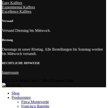
Easy Kaffees
Experimental Kaffees
Excellence Kaffees
Versand
Versand Dienstag bis Mittwoch.
Röstung
Dienstags ist unser Rösttag. Alle Bestellungen bis Sonntag werden
bis Mittwoch versandt.
RECHTLICHE HINWEISE
Impressum
2021-2024
Main Lane Coffee Roasters GbR
Shop
Produzenten
Finca Monteverde
Francisco Barretto