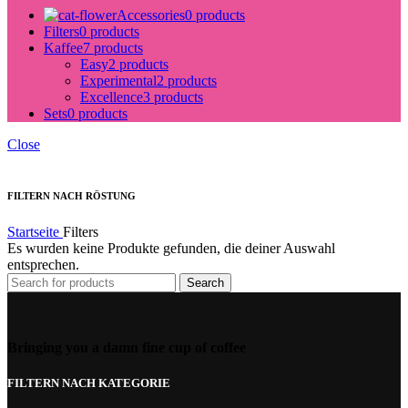
Accessories
0 products
Filters
0 products
Kaffee
7 products
Easy
2 products
Experimental
2 products
Excellence
3 products
Sets
0 products
Close
FILTERN NACH RÖSTUNG
Startseite
Filters
Es wurden keine Produkte gefunden, die deiner Auswahl
entsprechen.
Search
Bringing you a damn fine cup of coffee
FILTERN NACH KATEGORIE