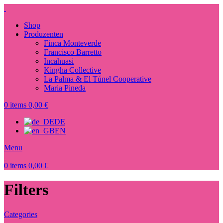
Shop
Produzenten
Finca Monteverde
Francisco Barretto
Incahuasi
Kingha Collective
La Palma & El Túnel Cooperative
Maria Pineda
0
items
0,00
€
DE
EN
Menu
0
items
0,00
€
Filters
Categories