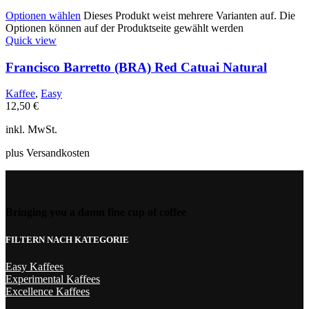
Optionen wählen
Dieses Produkt weist mehrere Varianten auf. Die
Optionen können auf der Produktseite gewählt werden
Quick view
Francisco Barretto (BRA) Red Catuai Natural
Kaffee
,
Easy
12,50
€
inkl. MwSt.
plus Versandkosten
Bringing you a damn fine cup of coffee
FILTERN NACH KATEGORIE
Easy Kaffees
Experimental Kaffees
Excellence Kaffees