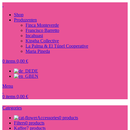
Shop
Produzenten
Finca Monteverde
Francisco Barretto
Incahuasi
Kingha Collective
La Palma & El Túnel Cooperative
Maria Pineda
0
items
0,00
€
DE
EN
Menu
0
items
0,00
€
Categories
Accessories
0 products
Filters
0 products
Kaffee
7 products