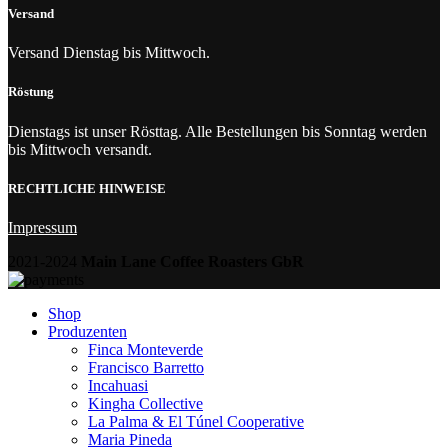
Versand
Versand Dienstag bis Mittwoch.
Röstung
Dienstags ist unser Rösttag. Alle Bestellungen bis Sonntag werden
bis Mittwoch versandt.
RECHTLICHE HINWEISE
Impressum
2021-2024
Main Lane Coffee Roasters GbR
Shop
Produzenten
Finca Monteverde
Francisco Barretto
Incahuasi
Kingha Collective
La Palma & El Túnel Cooperative
Maria Pineda