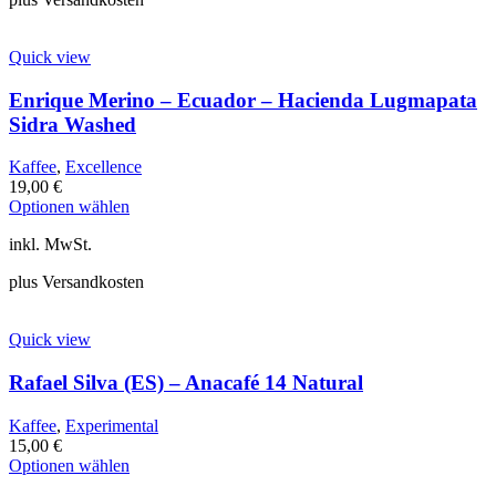
Varianten
auf.
Die
Quick view
Optionen
können
Enrique Merino – Ecuador – Hacienda Lugmapata
auf
Sidra Washed
der
Produktseite
gewählt
Kaffee
,
Excellence
werden
19,00
€
Dieses
Optionen wählen
Produkt
inkl. MwSt.
weist
mehrere
plus Versandkosten
Varianten
auf.
Die
Quick view
Optionen
können
Rafael Silva (ES) – Anacafé 14 Natural
auf
der
Produktseite
Kaffee
,
Experimental
gewählt
15,00
€
Dieses
werden
Optionen wählen
Produkt