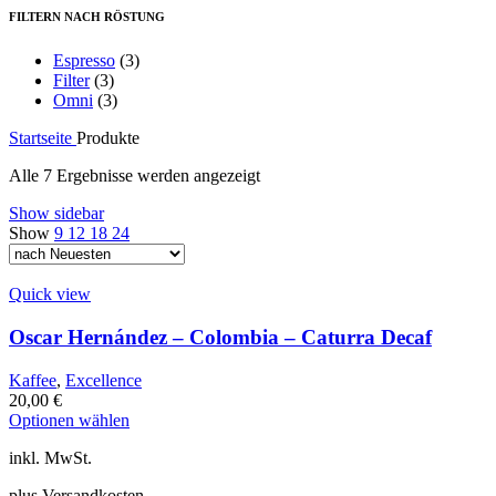
FILTERN NACH RÖSTUNG
Espresso
(3)
Filter
(3)
Omni
(3)
Startseite
Produkte
Nach
Alle 7 Ergebnisse werden angezeigt
neuesten
Show sidebar
sortiert
Show
9
12
18
24
Quick view
Oscar Hernández – Colombia – Caturra Decaf
Kaffee
,
Excellence
20,00
€
Dieses
Optionen wählen
Produkt
inkl. MwSt.
weist
mehrere
plus Versandkosten