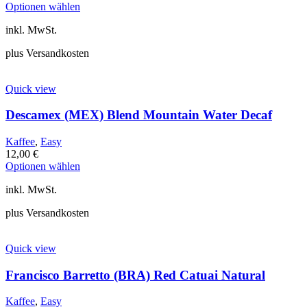
Dieses
werden
Optionen wählen
Produkt
inkl. MwSt.
weist
mehrere
plus Versandkosten
Varianten
auf.
Die
Quick view
Optionen
können
Descamex (MEX) Blend Mountain Water Decaf
auf
der
Produktseite
Kaffee
,
Easy
gewählt
12,00
€
Dieses
werden
Optionen wählen
Produkt
inkl. MwSt.
weist
mehrere
plus Versandkosten
Varianten
auf.
Die
Quick view
Optionen
können
Francisco Barretto (BRA) Red Catuai Natural
auf
der
Produktseite
Kaffee
,
Easy