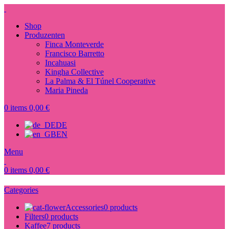
Shop
Produzenten
Finca Monteverde
Francisco Barretto
Incahuasi
Kingha Collective
La Palma & El Túnel Cooperative
Maria Pineda
0
items
0,00
€
DE
EN
Menu
0
items
0,00
€
Categories
Accessories
0 products
Filters
0 products
Kaffee
7 products