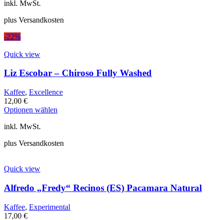
inkl. MwSt.
weist
mehrere
plus Versandkosten
Varianten
auf.
-22%
Die
Optionen
Quick view
können
auf
Liz Escobar – Chiroso Fully Washed
der
Produktseite
gewählt
Kaffee
,
Excellence
werden
12,00
€
Dieses
Optionen wählen
Produkt
inkl. MwSt.
weist
mehrere
plus Versandkosten
Varianten
auf.
Die
Quick view
Optionen
können
Alfredo „Fredy“ Recinos (ES) Pacamara Natural
auf
der
Produktseite
Kaffee
,
Experimental
gewählt
17,00
€