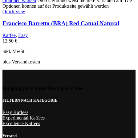
Optionen wählen
Dieses Produkt weist mehrere Varianten auf. Die
Optionen können auf der Produktseite gewählt werden
Quick view
Francisco Barretto (BRA) Red Catuai Natural
Kaffee
,
Easy
12,50
€
inkl. MwSt.
plus Versandkosten
Bringing you a damn fine cup of coffee
FILTERN NACH KATEGORIE
Easy Kaffees
Experimental Kaffees
Excellence Kaffees
Versand