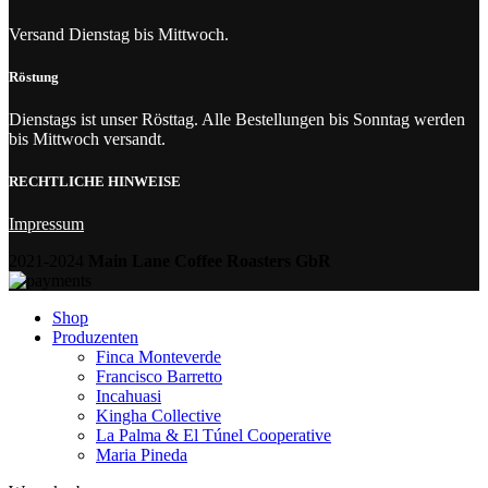
Versand Dienstag bis Mittwoch.
Röstung
Dienstags ist unser Rösttag. Alle Bestellungen bis Sonntag werden
bis Mittwoch versandt.
RECHTLICHE HINWEISE
Impressum
2021-2024
Main Lane Coffee Roasters GbR
Shop
Produzenten
Finca Monteverde
Francisco Barretto
Incahuasi
Kingha Collective
La Palma & El Túnel Cooperative
Maria Pineda