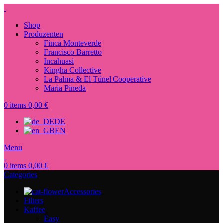
Shop
Produzenten
Finca Monteverde
Francisco Barretto
Incahuasi
Kingha Collective
La Palma & El Túnel Cooperative
Maria Pineda
0
items
0,00
€
DE
EN
Menu
0
items
0,00
€
Categories
Accessories
Filters
Kaffee
Easy